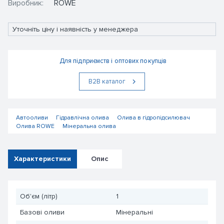
Виробник:
ROWE
Уточніть ціну і наявність у менеджера
Для підприємств і оптових покупців
В2В каталог
Автооливи
Гідравлічна олива
Олива в гідропідсилювач
Олива ROWE
Мінеральна олива
Характеристики
Опис
Об'єм (літр)
1
Базові оливи
Мінеральні