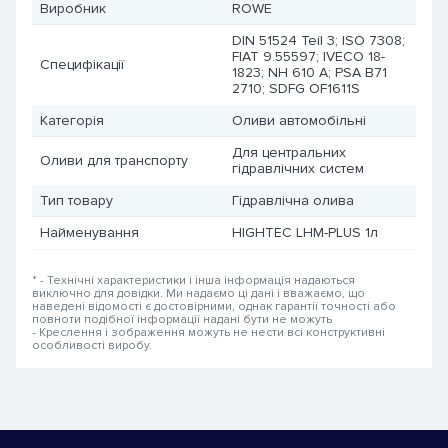
Виробник
ROWE
DIN 51524 Teil 3; ISO 7308;
FIAT 9.55597; IVECO 18-
Специфікації
1823; NH 610 A; PSA B71
2710; SDFG OF1611S
Категорія
Оливи автомобільні
Для центральних
Оливи для транспорту
гідравлічних систем
Тип товару
Гідравлічна олива
Найменування
HIGHTEC LHM-PLUS 1л
* - Технічні характеристики і інша інформація надаються
виключно для довідки. Ми надаємо ці дані і вважаємо, що
наведені відомості є достовірними, однак гарантії точності або
повноти подібної інформації надані бути не можуть
- Креслення і зображення можуть не нести всі конструктивні
особливості виробу.