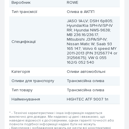
Виробник
ROWE
Тип трансмісії
Олива в АКПП
JASO 1A-LV; DSIH 6p805;
Hyundai/Kia SPH-IV/SP-IV
RR; Hyundai NWS-9638;
MB 236.16/236.17;
Mitsubishi J3/PA/SP-IV;
Специфікації
Nissan Matic W; Saab 93
165 147; Volvo 6 speed MY
2011-2013 (P/N 31256774 or
31256675); VW G 055
162/G 052 540
Категорія
Оливи автомобільні
Оливи для транспорту
Трансмісійна олива
Тип товару
Трансмісійна олива
Найменування
HIGHTEC ATF 9007 1л
* - Технічні характеристики і інша інформація надаються
виключно для довідки. Ми надаємо ці дані і вважаємо, що
наведені відомості є достовірними, однак гарантії точності або
повноти подібної інформації надані бути не можуть
- Креслення і зображення можуть не нести всі конструктивні