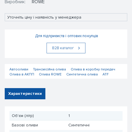
Виробник:
ROWE
Уточніть ціну і наявність у менеджера
Для підприємств і оптових покупців
В2В каталог
Автооливи
Трансмісійна олива
Олива в коробку передач
Олива в АКПП
Олива ROWE
Синтетична олива
ATF
Характеристики
Об'єм (літр)
1
Базові оливи
Синтетичні