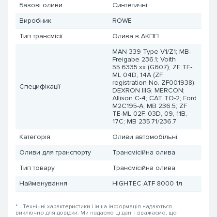
Базові оливи
Синтетичні
Виробник
ROWE
Тип трансмісії
Олива в АКПП
MAN 339 Type V1/Z1; MB-
Freigabe 236.1; Voith
55.6335.xx (G607); ZF TE-
ML 04D, 14A (ZF
registration No. ZF001938);
Специфікації
DEXRON IIIG; MERCON;
Allison C-4; CAT TO-2; Ford
M2C195-A; MB 236.5; ZF
TE-ML 02F, 03D, 09, 11B,
17C; MB 235.71/236.7
Категорія
Оливи автомобільні
Оливи для транспорту
Трансмісійна олива
Тип товару
Трансмісійна олива
Найменування
HIGHTEC ATF 8000 1л
* - Технічні характеристики і інша інформація надаються
виключно для довідки. Ми надаємо ці дані і вважаємо, що