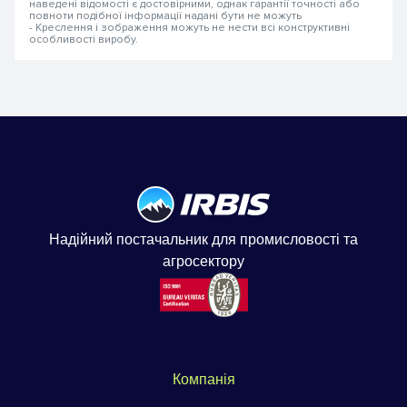
наведені відомості є достовірними, однак гарантії точності або
повноти подібної інформації надані бути не можуть
- Креслення і зображення можуть не нести всі конструктивні
особливості виробу.
Надійний постачальник для промисловості та
агросектору
Компанія