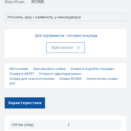
Виробник:
ROWE
Уточніть ціну і наявність у менеджера
Для підприємств і оптових покупців
В2В каталог
Автооливи
Трансмісійна олива
Олива в коробку передач
Олива в АКПП
Олива в гідропідсилювач
Олива для сільгосптехніки
Олива ROWE
Синтетична олива
ATF
Характеристики
Об'єм (літр)
1