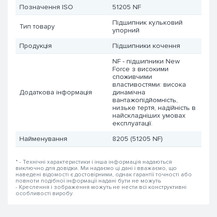
Позначення ISO
51205 NF
Підшипник кульковий
Тип товару
упорний
Продукція
Підшипники кочення
NF - підшипники New
Force з високими
споживчими
властивостями: висока
Додаткова інформація
динамічна
вантажопідйомність,
низьке тертя, надійність в
найскладніших умовах
експлуатації.
Найменування
8205 (51205 NF)
* - Технічні характеристики і інша інформація надаються
виключно для довідки. Ми надаємо ці дані і вважаємо, що
наведені відомості є достовірними, однак гарантії точності або
повноти подібної інформації надані бути не можуть
- Креслення і зображення можуть не нести всі конструктивні
особливості виробу.