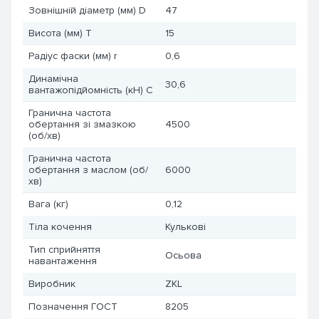
Зовнішній діаметр (мм) D
47
Висота (мм) T
15
Радіус фаски (мм) r
0,6
Динамічна
30,6
вантажопідйомність (кН) C
Гранична частота
обертання зі змазкою
4500
(об/хв)
Гранична частота
обертання з маслом (об/
6000
хв)
Вага (кг)
0,12
Тіла кочення
Кулькові
Тип сприйняття
Осьова
навантаження
Виробник
ZKL
Позначення ГОСТ
8205