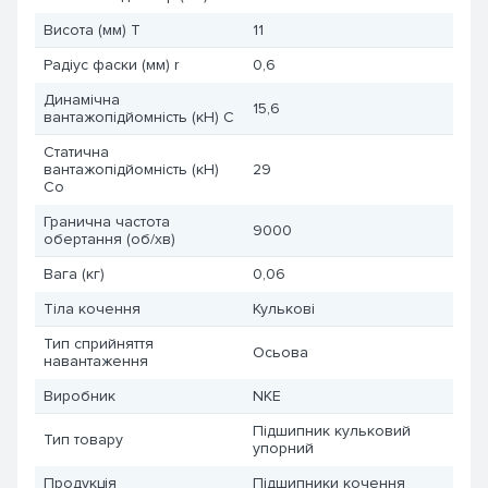
Висота (мм) T
11
Радіус фаски (мм) r
0,6
Динамічна
15,6
вантажопідйомність (кН) C
Статична
вантажопідйомність (кН)
29
Co
Гранична частота
9000
обертання (об/хв)
Вага (кг)
0,06
Тіла кочення
Кулькові
Тип сприйняття
Осьова
навантаження
Виробник
NKE
Підшипник кульковий
Тип товару
упорний
Продукція
Підшипники кочення