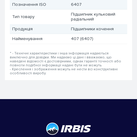
Позначення ISO
6407
Підшипник кульковий
Тип товару
радіальний
Продукція
Підшипники кочення
Найменування
407 (6407)
* - Технічні характеристики і інша інформація надаються
виключно для довідки. Ми надаємо ці дані і вважаємо, що
наведені відомості є достовірними, однак гарантії точності або
повноти подібної інформації надані бути не можуть
- Креслення і зображення можуть не нести всі конструктивні
особливості виробу.