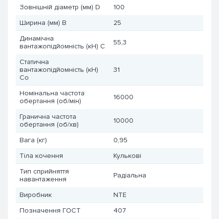
Зовнішній діаметр (мм) D
100
Ширина (мм) B
25
Динамічна
55,3
вантажопідйомність (кН) C
Статична
вантажопідйомність (кН)
31
Co
Номінальна частота
16000
обертання (об/мін)
Гранична частота
10000
обертання (об/хв)
Вага (кг)
0,95
Тіла кочення
Кулькові
Тип сприйняття
Радіальна
навантаження
Виробник
NTE
Позначення ГОСТ
407