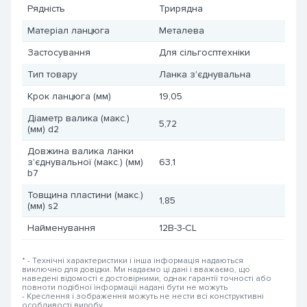
Рядність
Трирядна
Матеріал ланцюга
Металева
Застосування
Для сільгосптехніки
Тип товару
Ланка з'єднувальна
Крок ланцюга (мм)
19,05
Діаметр валика (макс.)
5,72
(мм) d2
Довжина валика ланки
з'єднувальної (макс.) (мм)
63,1
b7
Товщина пластини (макс.)
1,85
(мм) s2
Найменування
12B-3-CL
* - Технічні характеристики і інша інформація надаються
виключно для довідки. Ми надаємо ці дані і вважаємо, що
наведені відомості є достовірними, однак гарантії точності або
повноти подібної інформації надані бути не можуть
- Креслення і зображення можуть не нести всі конструктивні
особливості виробу.