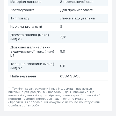
Матеріал ланцюга
З нержавіючої сталі
Застосування
Для промисловості
Тип товару
Ланка з'єднувальна
Крок ланцюга (мм)
8
Діаметр валика (макс.)
2,31
(мм) d2
Довжина валика ланки
з'єднувальної (макс.) (мм)
8,9
b7
Товщина пластини (макс.)
0,8
(мм) s2
Найменування
05B-1 SS-CL
* - Технічні характеристики і інша інформація надаються
виключно для довідки. Ми надаємо ці дані і вважаємо, що
наведені відомості є достовірними, однак гарантії точності або
повноти подібної інформації надані бути не можуть
- Креслення і зображення можуть не нести всі конструктивні
особливості виробу.