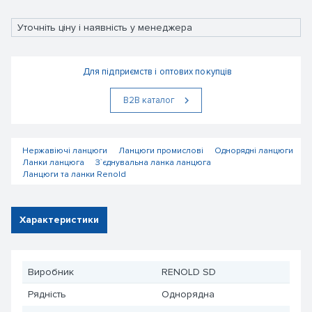
Уточніть ціну і наявність у менеджера
Для підприємств і оптових покупців
В2В каталог
Нержавіючі ланцюги
Ланцюги промислові
Однорядні ланцюги
Ланки ланцюга
З`єднувальна ланка ланцюга
Ланцюги та ланки Renold
Характеристики
Виробник
RENOLD SD
Рядність
Однорядна