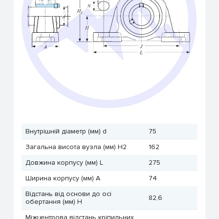
Внутрішній діаметр (мм) d
75
Загальна висота вузла (мм) H2
162
Довжина корпусу (мм) L
275
Ширина корпусу (мм) A
74
Відстань від основи до осі
82,6
обертання (мм) H
Міжцентрова відстань кріпильних