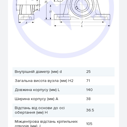
Внутрішній діаметр (мм) d
25
Загальна висота вузла (мм) H2
71
Довжина корпусу (мм) L
140
Ширина корпусу (мм) A
38
Відстань від основи до осі
36.5
обертання (мм) H
Міжцентрова відстань кріпильних
105
отворів (мм) J