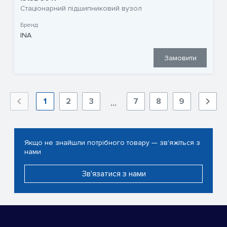
Стаціонарний підшипниковий вузол
Бренд:
INA
Замовити
1
2
3
7
8
9
...
Якщо не знайшли потрібного товару — зв'яжіться з
нами
Зв'язатися з нами