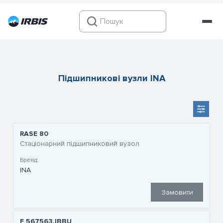
Підшипникові вузли INA
RASE 80
Стаціонарний підшипниковий вузол
Бренд:
INA
Замовити
F 567563.IBBU