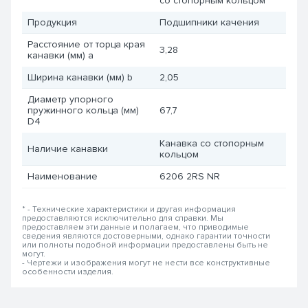
со стопорным кольцом
Продукция
Подшипники качения
Расстояние от торца края
3,28
канавки (мм) a
Ширина канавки (мм) b
2,05
Диаметр упорного
пружинного кольца (мм)
67,7
D4
Канавка со стопорным
Наличие канавки
кольцом
Наименование
6206 2RS NR
* - Технические характеристики и другая информация
предоставляются исключительно для справки. Мы
предоставляем эти данные и полагаем, что приводимые
сведения являются достоверными, однако гарантии точности
или полноты подобной информации предоставлены быть не
могут.
- Чертежи и изображения могут не нести все конструктивные
особенности изделия.