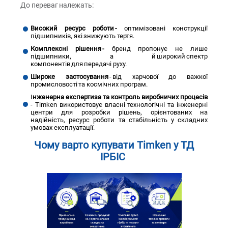
До переваг належать:
Високий ресурс роботи -
оптимізовані конструкції
підшипників, які знижують тертя.
Комплексні рішення -
бренд пропонує не лише
підшипники, а й широкий спектр
компонентів для передачі руху.
Широке застосування
- від харчової до важкої
промисловості та космічних програм.
І
нженерна експертиза та контроль виробничих процесів
- Timken використовує власні технологічні та інженерні
центри для розробки рішень, орієнтованих на
надійність, ресурс роботи та стабільність у складних
умовах експлуатації.
Чому варто купувати Timken у ТД
ІРБІС