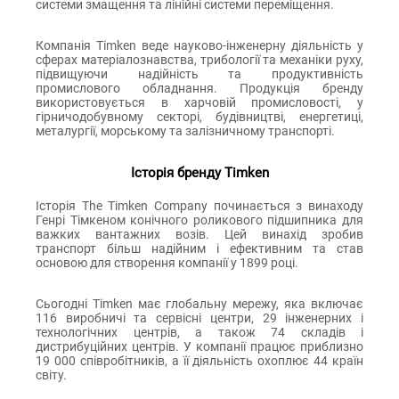
системи змащення та лінійні системи переміщення.
Компанія Timken веде науково-інженерну діяльність у
сферах матеріалознавства, трибології та механіки руху,
підвищуючи надійність та продуктивність
промислового обладнання. Продукція бренду
використовується в харчовій промисловості, у
гірничодобувному секторі, будівництві, енергетиці,
металургії, морському та залізничному транспорті.
Історія бренду Timken
Історія The Timken Company починається з винаходу
Генрі Тімкеном конічного роликового підшипника для
важких вантажних возів. Цей винахід зробив
транспорт більш надійним і ефективним та став
основою для створення компанії у 1899 році.
Сьогодні Timken має глобальну мережу, яка включає
116 виробничі та сервісні центри, 29 інженерних і
технологічних центрів, а також 74 складів і
дистрибуційних центрів. У компанії працює приблизно
19 000 співробітників, а її діяльність охоплює 44 країн
світу.