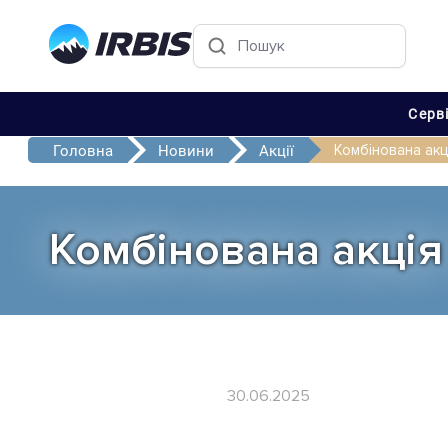
Серв
Комбінована акці
Головна
Новини
Акції
Комбінована акція 
30.06.2025