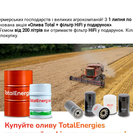
ермерських господарств і великих агрокомпаній! З
1 липня по 
інована акція
«Олива Total + фільтр HiFi у подарунок»
.
б’ємом
від 200 літрів
ви отримаєте фільтр
HiFi
у подарунок. Кіл
 покупку.