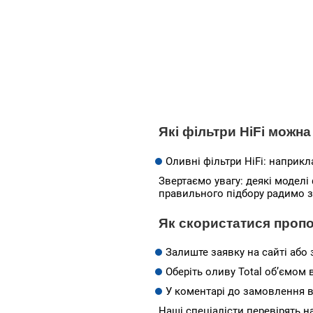
Які фільтри HiFi можн
Оливні фільтри HiFi: наприкл
Звертаємо увагу:
деякі моделі 
правильного підбору радимо з
Як скористатися проп
Залиште заявку на сайті або
Оберіть оливу Total об’ємом в
У коментарі до замовлення в
Наші спеціалісти перевірять н