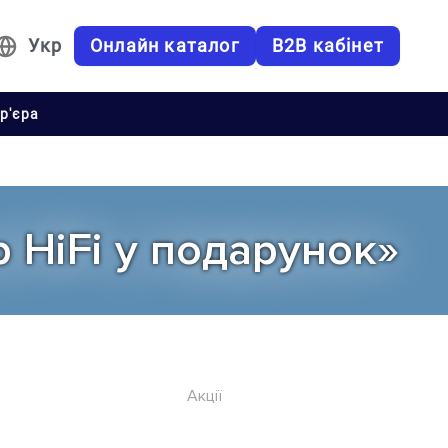
Укр
Онлайн каталог
B2B кабінет
р'єра
р HiFi у подарунок»
Акції