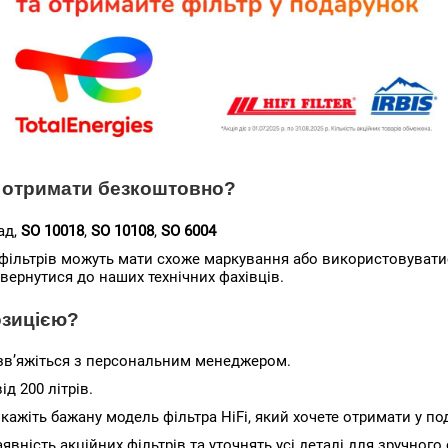
а отримати безкоштовно?
ад,
SO 10018
,
SO 10108
,
SO 6004
фільтрів можуть мати схоже маркування або використовуватис
вернутися до наших технічних фахівців.
озицією?
 зв’яжіться з персональним менеджером.
ід 200 літрів.
кажіть бажану модель фільтра HiFi, який хочете отримати у по
аявність акційних фільтрів та уточнять усі деталі для зручно