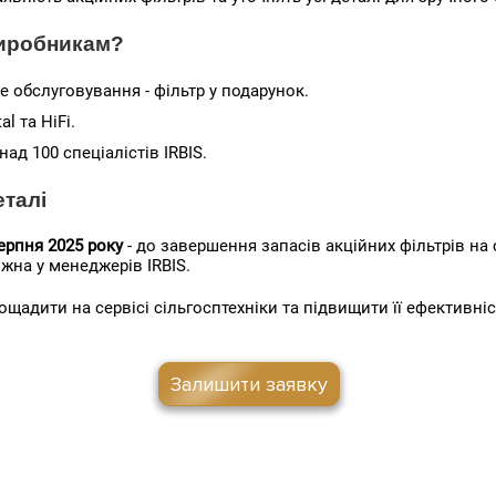
виробникам?
е обслуговування - фільтр у подарунок.
l та HiFi.
над 100 спеціалістів IRBIS.
еталі
ерпня 2025 року
- до завершення запасів акційних фільтрів на 
жна у менеджерів IRBIS.
адити на сервісі сільгосптехніки та підвищити її ефективніс
Залишити заявку