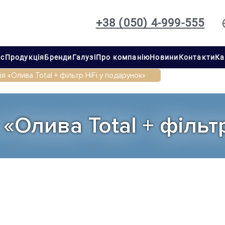
+38 (050) 4-999-555
іс
Продукція
Бренди
Галузі
Про компанію
Новини
Контакти
Ка
я «Олива Total + фільтр HiFi у подарунок»
«Олива Total + фільт