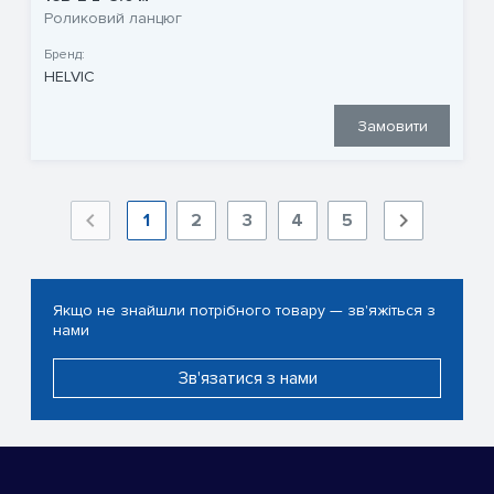
Роликовий ланцюг
Бренд:
HELVIC
Замовити
1
2
3
4
5
Якщо не знайшли потрібного товару — зв'яжіться з
нами
Зв'язатися з нами