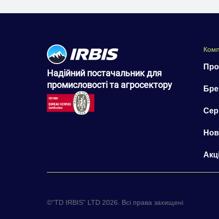
Комп
Про
Надійний постачальник для
промисловості та агросектору
Бре
Сер
Нов
Акці
©“TD IRBIS” LTD 2026. Всі права захищені