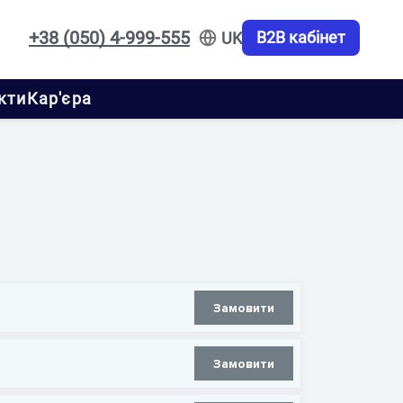
+38 (050) 4-999-555
B2B кабінет
UK
кти
Кар'єра
Замовити
Замовити