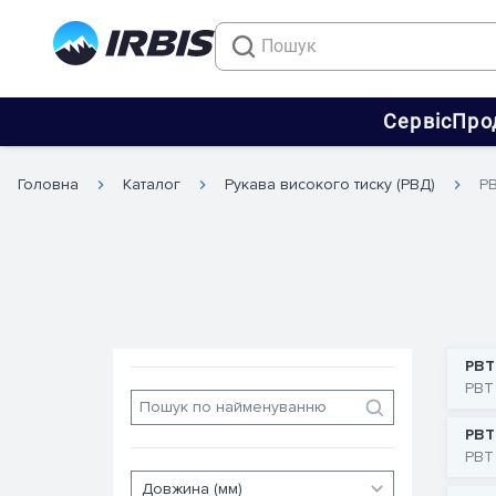
Сервіс
Про
Головна
Каталог
Рукава високого тиску (РВД)
Р
РВТ
РВТ
РВТ
РВТ