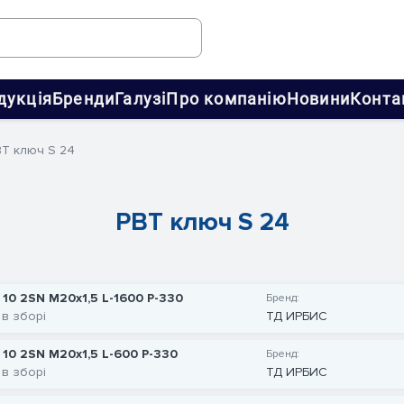
дукція
Бренди
Галузі
Про компанію
Новини
Конта
ВТ ключ S 24
РВТ ключ S 24
 10 2SN M20x1,5 L-1600 P-330
Бренд:
 в зборі
ТД ИРБИС
 10 2SN M20x1,5 L-600 P-330
Бренд:
 в зборі
ТД ИРБИС