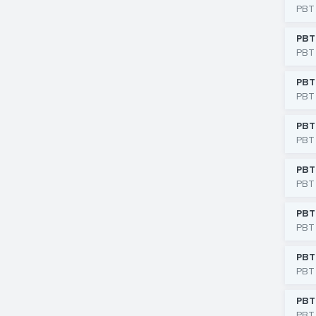
РВТ
РВТ
РВТ
РВТ
РВТ
РВТ
РВТ
РВТ
РВТ
РВТ
РВТ
РВТ
РВТ
РВТ
РВТ