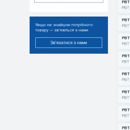
РВТ
РВТ
РВТ
Якщо не знайшли потрібного
РВТ
товару — зв'яжіться з нами
РВТ
Зв'язатися з нами
РВТ
РВТ
РВТ
РВТ
РВТ
РВТ
РВТ
РВТ
РВТ
РВТ