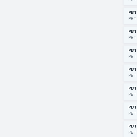
РВТ
РВТ
РВТ
РВТ
РВТ
РВТ
РВТ
РВТ
РВТ
РВТ
РВТ
РВТ
РВТ
РВТ