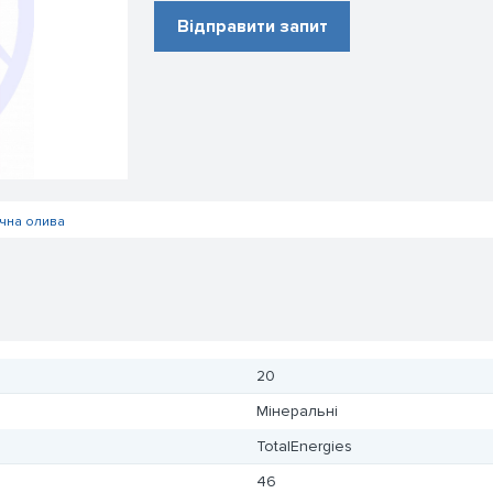
Відправити запит
ічна олива
20
Мінеральні
TotalEnergies
46