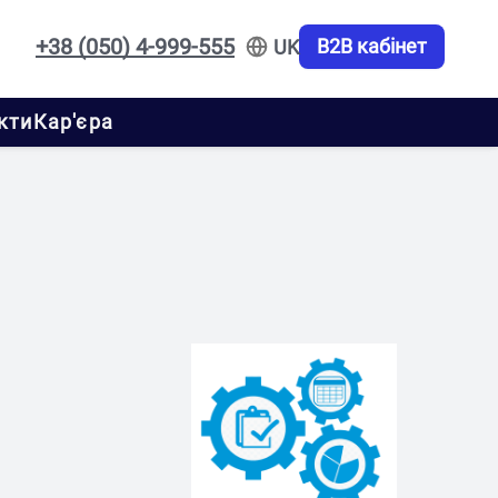
+38 (050) 4-999-555
B2B кабінет
UK
кти
Кар'єра