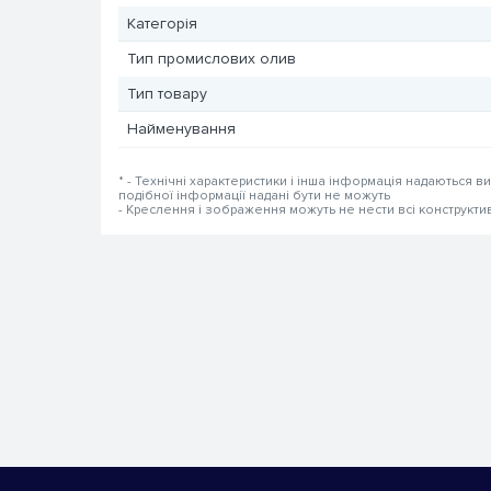
Категорія
Тип промислових олив
Тип товару
Найменування
* - Технічні характеристики і інша інформація надаються в
подібної інформації надані бути не можуть
- Креслення і зображення можуть не нести всі конструкти