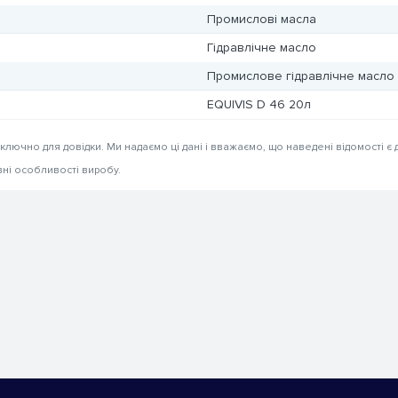
Промислові масла
Гідравлічне масло
Промислове гідравлічне масло
EQUIVIS D 46 20л
иключно для довідки. Ми надаємо ці дані і вважаємо, що наведені відомості є 
вні особливості виробу.