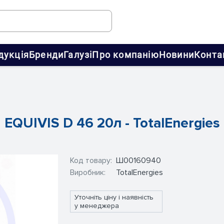
дукція
Бренди
Галузі
Про компанію
Новини
Конта
EQUIVIS D 46 20л - TotalEnergies
Код товару:
Ш00160940
Виробник:
TotalEnergies
Уточніть ціну і наявність
у менеджера