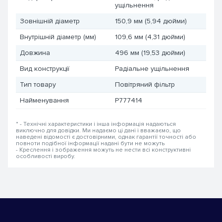
ущільнення
Зовнішній діаметр
150,9 мм (5,94 дюйми)
Внутрішній діаметр (мм)
109,6 мм (4,31 дюйми)
Довжина
496 мм (19,53 дюйми)
Вид конструкції
Радіальне ущільнення
Тип товару
Повітряний фільтр
Найменування
P777414
* - Технічні характеристики і інша інформація надаються
виключно для довідки. Ми надаємо ці дані і вважаємо, що
наведені відомості є достовірними, однак гарантії точності або
повноти подібної інформації надані бути не можуть
- Креслення і зображення можуть не нести всі конструктивні
особливості виробу.