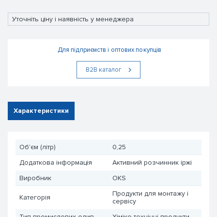
Уточніть ціну і наявність у менеджера
Для підприємств і оптових покупців
В2В каталог
Характеристики
Об'єм (літр)
0,25
Додаткова інформація
Активний розчинник іржі
Виробник
OKS
Продукти для монтажу і
Категорія
сервісу
Тип промислових олив
Хіміко-технічні продукти