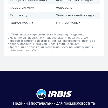
Форма випуску
Аерозоль
Тип товару
Хіміко-технічний продукт
Найменування
OKS 661 250мл
* - Технічні характеристики і інша інформація надаються
виключно для довідки. Ми надаємо ці дані і вважаємо, що
наведені відомості є достовірними, однак гарантії точності або
повноти подібної інформації надані бути не можуть
- Креслення і зображення можуть не нести всі конструктивні
особливості виробу.
Надійний постачальник для промисловості та