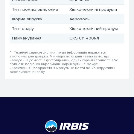
Тип промислових олив
Хіміко-технічні продукти
Форма випуску
Аерозоль
Тип товару
Хіміко-технічний продукт
Найменування
OKS 611 400мл
* - Технічні характеристики і інша інформація надаються
виключно для довідки. Ми надаємо ці дані і вважаємо, що
наведені відомості є достовірними, однак гарантії точності або
повноти подібної інформації надані бути не можуть
- Креслення і зображення можуть не нести всі конструктивні
особливості виробу.