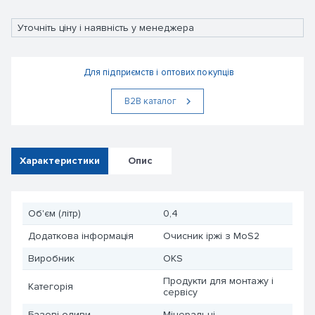
Уточніть ціну і наявність у менеджера
Для підприємств і оптових покупців
В2В каталог
Характеристики
Опис
Об'єм (літр)
0,4
Додаткова інформація
Очисник іржі з MoS2
Виробник
OKS
Продукти для монтажу і
Категорія
сервісу
Базові оливи
Мінеральні