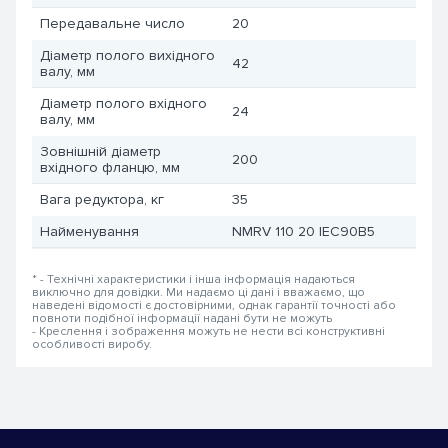
Передавальне число
20
Діаметр полого вихідного
42
валу, мм
Діаметр полого вхідного
24
валу, мм
Зовнішній діаметр
200
вхідного фланцю, мм
Вага редуктора, кг
35
Найменування
NMRV 110 20 IEC90B5
* - Технічні характеристики і інша інформація надаються
виключно для довідки. Ми надаємо ці дані і вважаємо, що
наведені відомості є достовірними, однак гарантії точності або
повноти подібної інформації надані бути не можуть
- Креслення і зображення можуть не нести всі конструктивні
особливості виробу.