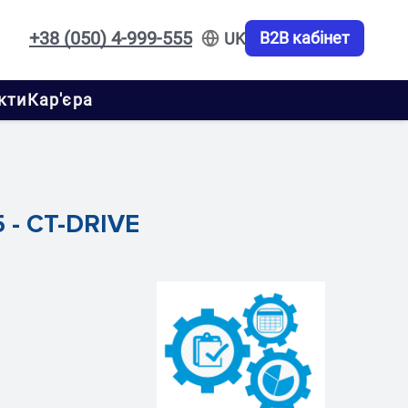
+38 (050) 4-999-555
B2B кабінет
UK
кти
Кар'єра
 - CT-DRIVE