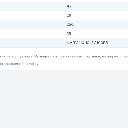
42
28
250
35
NMRV 110 10 IEC100B5
иключно для довідки. Ми надаємо ці дані і вважаємо, що наведені відомості є 
вні особливості виробу.