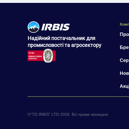
Комп
Про
Надійний постачальник для
промисловості та агросектору
Бре
Сер
Нов
Акці
©“TD IRBIS” LTD 2026. Всі права захищені