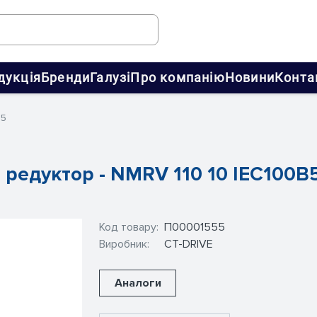
дукція
Бренди
Галузі
Про компанію
Новини
Конта
B5
 редуктор - NMRV 110 10 IEC100B5
Код товару:
П00001555
Виробник:
CT-DRIVE
Аналоги