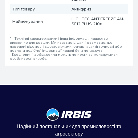
Тип товару
Антифриз
HIGHTEC ANTIFREEZE AN-
Найменування
SF12 PLUS 210л
* - Технічні характеристики і інша інформація надаються
виключно для довідки. Ми надаємо ці дані і вважаємо, що
наведені відомості є достовірними, однак гарантії точності або
повноти подібної інформації надані бути не можуть
- Креслення і зображення можуть не нести всі конструктивні
особливості виробу.
Надійний постачальник для промисловості та
агросектору