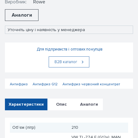
Виробник:
Rowe
Аналоги
Уточніть ціну і наявність у менеджера
Для підприємств і оптових покупців
В2В каталог
Антифриз
Антифриз G12
Антифриз червоний концентрат
Характеристики
Опис
Аналоги
Об'єм (літр)
210
VW TL-774 F (G12+); MAN