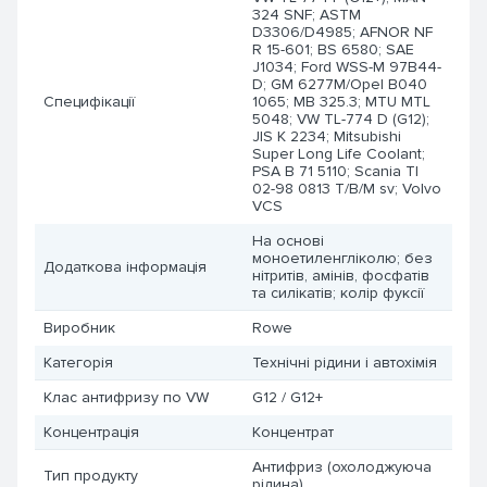
324 SNF; ASTM
D3306/D4985; AFNOR NF
R 15-601; BS 6580; SAE
J1034; Ford WSS-M 97B44-
D; GM 6277M/Opel B040
Специфікації
1065; MB 325.3; MTU MTL
5048; VW TL-774 D (G12);
JIS K 2234; Mitsubishi
Super Long Life Coolant;
PSA B 71 5110; Scania TI
02-98 0813 T/B/M sv; Volvo
VCS
На основі
моноетиленгліколю; без
Додаткова інформація
нітритів, амінів, фосфатів
та силікатів; колір фуксії
Виробник
Rowe
Категорія
Технічні рідини і автохімія
Клас антифризу по VW
G12 / G12+
Концентрація
Концентрат
Антифриз (охолоджуюча
Тип продукту
рідина)