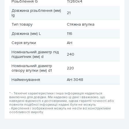
Різьблення G
Tr260x4
Довжина різьблення (мм)
21
lg
Тип товару
Стяжна втулка
Довжина (мм) L
116
Серія втулки
AH
Номінальний діаметр під
240
підшипник (мм) d
Номінальний діаметр
220
отвору втулки (мм) d1
Найменування
AH 3048
* - Технічні характеристики і інша інформація надаються
виключно для довідки. Ми надаємо ці дані і вважаємо, що
наведені відомості є достовірними, однак гарантії точності або
повноти подібної інформації надані бути не можуть
- Креслення і зображення можуть не нести всі конструктивні
особливості виробу.