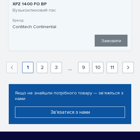
XPZ 1400 FO BP
Вузькоклиновий пас
Бренд:
Contitech Continental
Замовити
1
2
3
9
10
11
...
Якщо не знайшли потрібного товару — зв'яжіться з
нами
Зв'язатися з нами