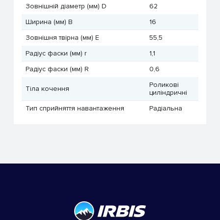
Зовнішній діаметр (мм) D
62
Ширина (мм) B
16
Зовнішня твірна (мм) E
55,5
Радіус фаски (мм) r
1,1
Радіус фаски (мм) R
0,6
Роликові
Тіла кочення
циліндричні
Тип сприйняття навантаження
Радіальна