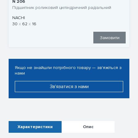
N 206
Підшипник роликовий циліндричний радіальний
NACHI
30
62
16
Замовити
Якщо не знайшли потрібного товару — зв'яжіться з
нами
Зв'язатися з нами
Характеристики
Опис