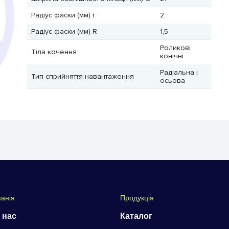
Радіус фаски (мм) r
2
Радіус фаски (мм) R
1,5
Роликові
Тіла кочення
конічні
Радіальна і
Тип сприйняття навантаження
осьова
анія
Продукція
 нас
Каталог