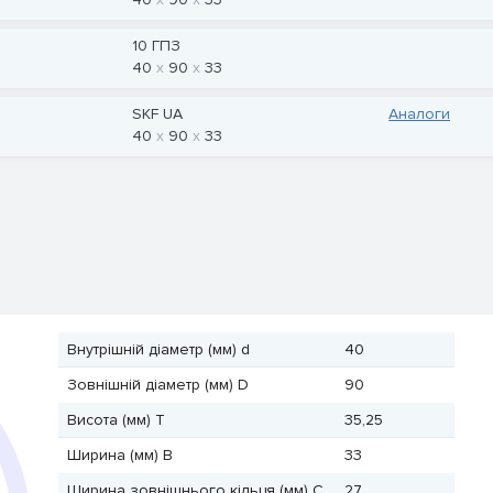
10 ГПЗ
40
90
33
SKF UA
Аналоги
40
90
33
Внутрішній діаметр (мм) d
40
Зовнішній діаметр (мм) D
90
Висота (мм) T
35,25
Ширина (мм) B
33
Ширина зовнішнього кільця (мм) C
27