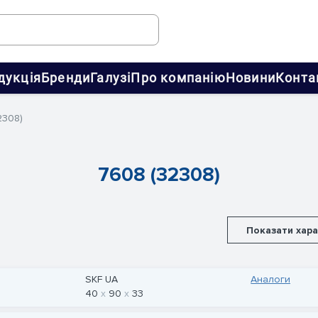
дукція
Бренди
Галузі
Про компанію
Новини
Конта
2308)
7608 (32308)
Показати хар
SKF UA
Аналоги
40
90
33