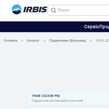
Сервіс
Про
Головна
Каталог
Підшипники (Вальниці)
7608 (3
7608 (32308 P6)
Підшипник роликовий конічний