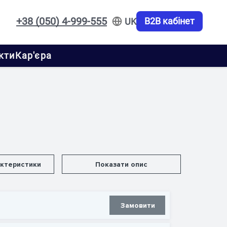
+38 (050) 4-999-555
B2B кабінет
UK
кти
Кар'єра
актеристики
Показати опис
Замовити