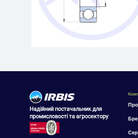
Комп
Про
Надійний постачальник для
промисловості та агросектору
Бре
Сер