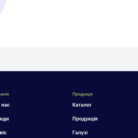
анія
Продукція
 нас
Каталог
нди
Продукція
віс
Галузі