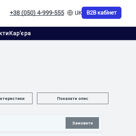
+38 (050) 4-999-555
B2B кабінет
UK
кти
Кар'єра
актеристики
Показати опис
Замовити