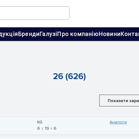
дукція
Бренди
Галузі
Про компанію
Новини
Конта
26 (626)
Показати хар
KG
Аналоги
6
19
6