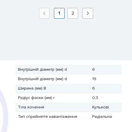
1
2
Внутрішній діаметр (мм) d
6
Внутрішній діаметр (мм) d
19
Ширина (мм) B
6
Радіус фаски (мм) r
0,3
Тіла кочення
Кулькові
Тип сприйняття навантаження
Радіальна