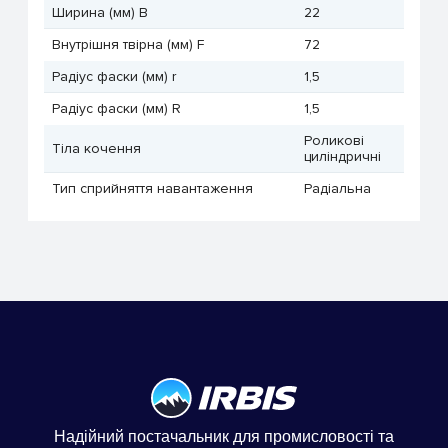
Ширина (мм) B
22
Внутрішня твірна (мм) F
72
Радіус фаски (мм) r
1,5
Радіус фаски (мм) R
1,5
Роликові
Тіла кочення
циліндричні
Тип сприйняття навантаження
Радіальна
Надійний постачальник для промисловості та