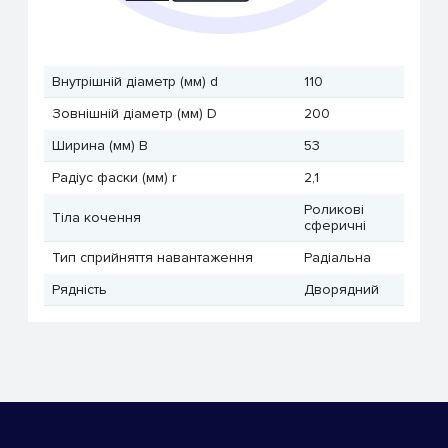
Внутрішній діаметр (мм) d
110
Зовнішній діаметр (мм) D
200
Ширина (мм) B
53
Радіус фаски (мм) r
2,1
Роликові
Тіла кочення
сферичні
Тип сприйняття навантаження
Радіальна
Рядність
Дворядний