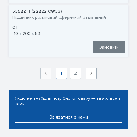
53522 H (22222 CW33)
Підшипник роликовий сферичний радіальний
CT
110
200
53
Замовити
1
2
Якщо не знайшли потрібного товару — зв'яжіться з
нами
Зв'язатися з нами