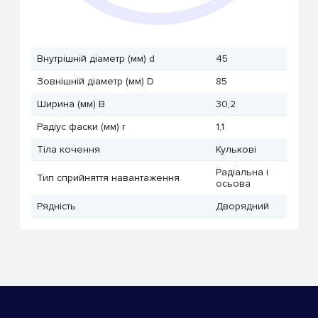
Внутрішній діаметр (мм) d
45
Зовнішній діаметр (мм) D
85
Ширина (мм) B
30,2
Радіус фаски (мм) r
1,1
Тіла кочення
Кулькові
Радіальна і
Тип сприйняття навантаження
осьова
Рядність
Дворядний