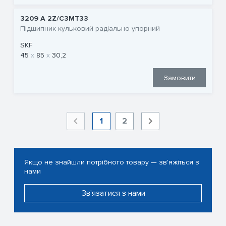
3209 A 2Z/C3MT33
Підшипник кульковий радіально-упорний
SKF
45
85
30,2
Замовити
1
2
Якщо не знайшли потрібного товару — зв'яжіться з
нами
Зв'язатися з нами