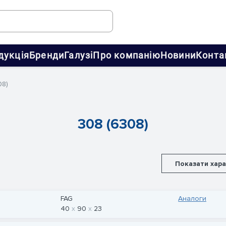
дукція
Бренди
Галузі
Про компанію
Новини
Конта
08)
308 (6308)
Показати хар
FAG
Аналоги
40
90
23