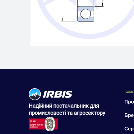
Комп
Про
Надійний постачальник для
промисловості та агросектору
Бре
Сер