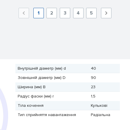
1
2
3
4
5
Внутрішній діаметр (мм) d
40
Зовнішній діаметр (мм) D
90
Ширина (мм) B
23
Радіус фаски (мм) r
1,5
Тіла кочення
Кулькові
Тип сприйняття навантаження
Радіальна