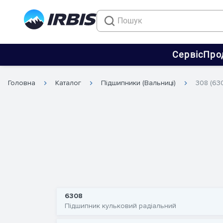
Сервіс
Про
Головна
Каталог
Підшипники (Вальниці)
308 (63
6308
Підшипник кульковий радіальний