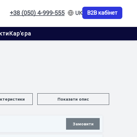
+38 (050) 4-999-555
B2B кабінет
UK
кти
Кар'єра
актеристики
Показати опис
Замовити