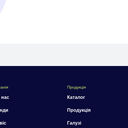
анія
Продукція
 нас
Каталог
нди
Продукція
віс
Галузі