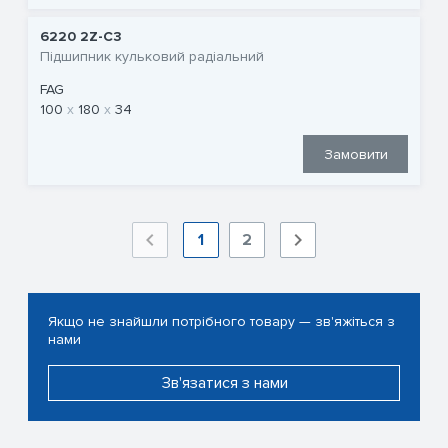
6220 2Z-C3
Підшипник кульковий радіальний
FAG
100
180
34
Замовити
1
2
Якщо не знайшли потрібного товару — зв'яжіться з
нами
Зв'язатися з нами