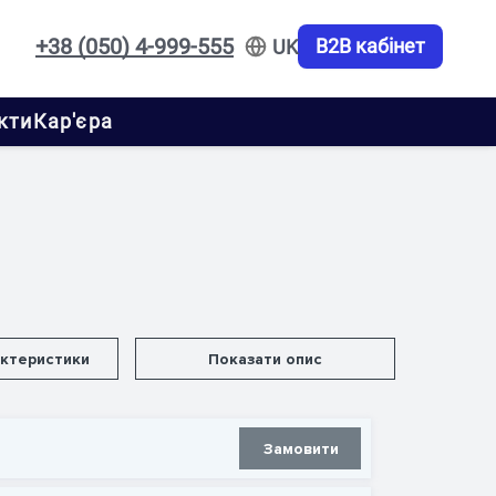
+38 (050) 4-999-555
B2B кабінет
UK
кти
Кар'єра
актеристики
Показати опис
Замовити