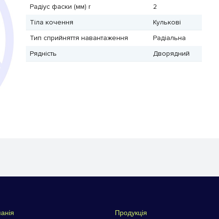
Радіус фаски (мм) r
2
Тіла кочення
Кулькові
Тип сприйняття навантаження
Радіальна
Рядність
Дворядний
анія
Продукція