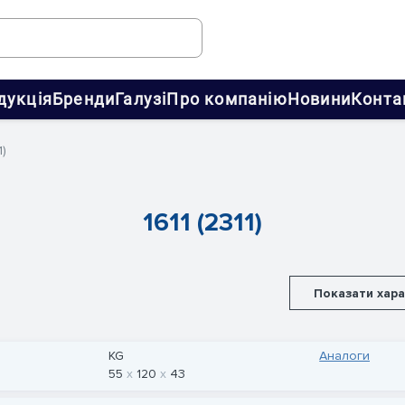
дукція
Бренди
Галузі
Про компанію
Новини
Конта
1)
1611 (2311)
Показати хар
KG
Аналоги
55
120
43