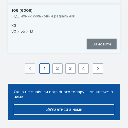
106 (6006)
Підшипник кульковий радіальний
KG
30
55
13
Замовити
1
2
3
4
Якщо не знайшли потрібного товару — зв'яжіться з
нами
Зв'язатися з нами