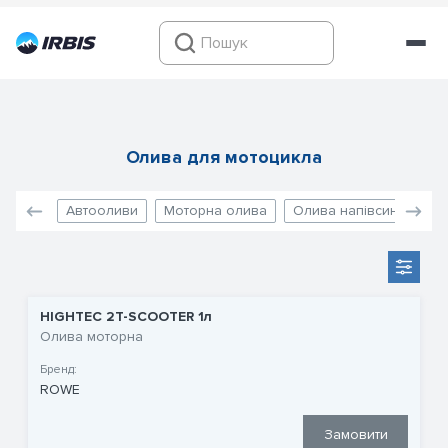
Олива для мотоцикла
Автооливи
Моторна олива
Олива напівсинтетика
HIGHTEC 2T-SCOOTER 1л
Олива моторна
Бренд:
ROWE
Замовити