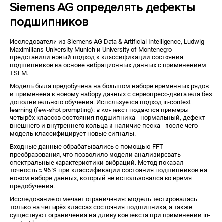
Siemens AG определять дефекты
подшипников
Исследователи из Siemens AG Data & Artificial Intelligence, Ludwig-
Maximilians-University Munich и University of Montenegro
представили новый подход к классификации состояния
подшипников на основе вибрационных данных с применением
TSFM.
Модель была предобучена на большом наборе временных рядов
и применена к новому набору данных с сервопресс-двигателя без
дополнительного обучения. Используется подход in-context
learning (few-shot prompting): в контекст подаются примеры
четырёх классов состояния подшипника - нормальный, дефект
внешнего и внутреннего кольца и наличие песка - после чего
модель классифицирует новые сигналы.
Входные данные обрабатывались с помощью FFT-
преобразования, что позволило модели анализировать
спектральные характеристики вибраций. Метод показал
точность ≈ 96 % при классификации состояния подшипников на
новом наборе данных, который не использовался во время
предобучения.
Исследование отмечает ограничения: модель тестировалась
только на четырёх классах состояния подшипника, а также
существуют ограничения на длину контекста при применении in-