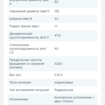
80
d
Наружный диаметр (мм) D
125
Ширина (мм) B
22
Радиус фаски (мм) r
1,1
Динамическая
47,5
грузоподъемность (кН) C
Статическая
грузоподъемность (кН)
40
Co
Предельная частота
вращения со смазкой
3200
(об/мин)
Вес (кг)
0,872
Тела качения
Шариковые
Тип восприятия нагрузки
Радиальная
Контактное уплотнение с
Уплотнение
двух сторон