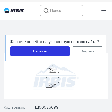
53506 (22206 CCW33) - FBJ - Подшипник
Желаете перейти на украинскую версию сайта?
роликовый сферический радиальный
Перейти
Закрыть
Код товара:
Ш00026099