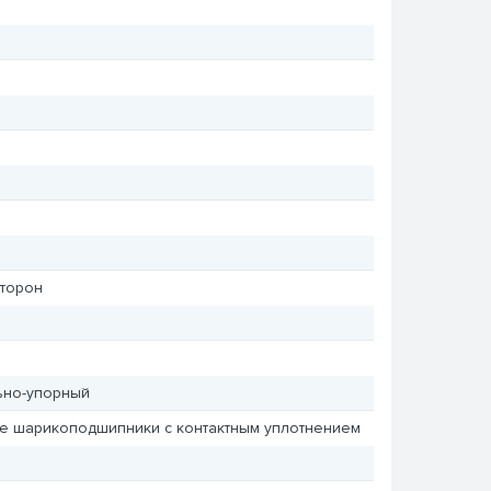
сторон
ьно-упорный
е шарикоподшипники с контактным уплотнением