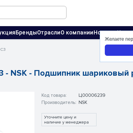
укция
Бренды
Отрасли
О компании
Новости
Конт
Желаете пер
 C3
3 - NSK - Подшипник шариковый
Код товара:
Ц00006239
Производитель:
NSK
Уточните цену и
наличие у менеджера