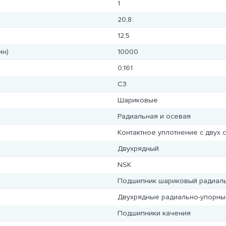
1
20,8
12,5
ин)
10000
0,161
C3
Шариковые
Радиальная и осевая
Контактное уплотнение с двух 
Двухрядный
NSK
Подшипник шариковый радиал
Двухрядные радиально-упорны
Подшипники качения