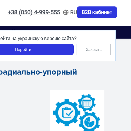
+38 (050) 4-999-555
B2B кабинет
RU
акты
Карьера
ейти на украинскую версию сайта?
Перейти
Закрыть
 радиально-упорный