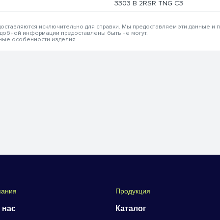
3303 B 2RSR TNG C3
едоставляются исключительно для справки. Мы предоставляем эти данные и
одобной информации предоставлены быть не могут.
вные особенности изделия.
пания
Продукция
 нас
Каталог