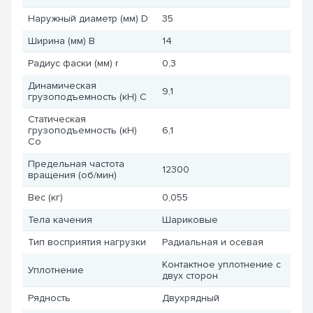
Наружный диаметр (мм) D
35
Ширина (мм) B
14
Радиус фаски (мм) r
0,3
Динамическая
9,1
грузоподъемность (кН) C
Статическая
грузоподъемность (кН)
6,1
Co
Предельная частота
12300
вращения (об/мин)
Вес (кг)
0,055
Тела качения
Шариковые
Тип восприятия нагрузки
Радиальная и осевая
Контактное уплотнение с
Уплотнение
двух сторон
Рядность
Двухрядный