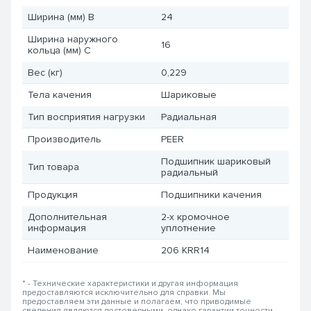
Ширина (мм) B
24
Ширина наружного
16
кольца (мм) C
Вес (кг)
0,229
Тела качения
Шариковые
Тип восприятия нагрузки
Радиальная
Производитель
PEER
Подшипник шариковый
Тип товара
радиальный
Продукция
Подшипники качения
Дополнительная
2-х кромочное
информация
уплотнение
Наименование
206 KRR14
* - Технические характеристики и другая информация
предоставляются исключительно для справки. Мы
предоставляем эти данные и полагаем, что приводимые
сведения являются достоверными, однако гарантии точности