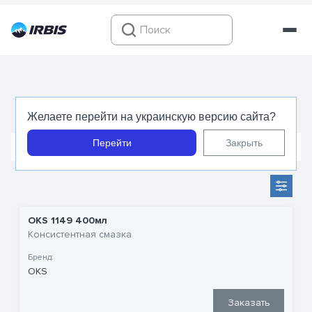
Тефлоновые смазки
Желаете перейти на украинскую версию сайта?
Перейти
Закрыть
Пищевые смазки
Силиконовые смазки
Смазки д
OKS 1149 400мл
Консистентная смазка
Бренд:
OKS
Заказать