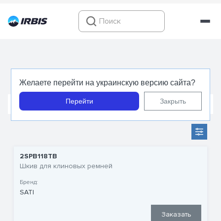
Шкив 2 ручья
Желаете перейти на украинскую версию сайта?
Перейти
Закрыть
Шкивы для клиновых ремней
Шкивы для зубчатых р
2SPB118TB
Шкив для клиновых ремней
Бренд:
SATI
Заказать