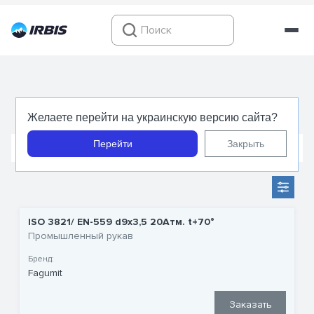
Кислородные рукава
Желаете перейти на украинскую версию сайта?
Перейти
Закрыть
Рукава для горячей воды
Рукава для абразивных ма
ISO 3821/ EN-559 d9x3,5 20Атм. t+70°
Промышленный рукав
Бренд:
Fagumit
Заказать