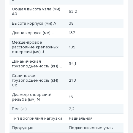
Общая высота узла (мм)
52,2
A0
Высота корпуса (мм) A
38
Длина корпуса (мм) L
137
Межцентровое
расстояние крепежных
105
отверстий (мм) J
Динамическая
34,1
грузоподъемность (кН) C
Статическая
грузоподъемность (кН)
21,3
Co
Диаметр отверстия/
16
резьба (мм) N
Вес (кг)
2,2
Тип восприятия нагрузки
Радиальная
Продукция
Подшипниковые узлы