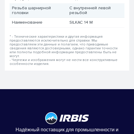
Резьба шарнирной
С внутренней левой
головки
резьбой
Наименование
SILKAC 14 M
* - Технические характеристики и другая информация
предоставляются исключительно для справки. Мы
предоставляем эти данные и полагаем, что приводимые
сведения являются достоверными, однако гарантии точности
или полноты подобной информации предоставлены быть не
могут.
- Чертежи и изображения могут не нести все конструктивные
особенности изделия.
Надёжный поставщик для промышленности и