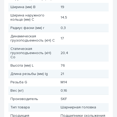
Ширина (мм) B
19
Ширина наружного
14,5
кольца (мм) C
Радиус фаски (мм) r
0,3
Динамическая
17
грузоподъемность (кН) C
Статическая
грузоподъемность (кН)
20,4
Co
Высота (мм) L
76
Длина резьбы (мм) lg
21
Резьба G
M14
Вес (кг)
0,16
Производитель
SKF
Тип товара
Шарнирная головка
Продукция
Подшипники скольжения