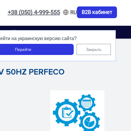
+38 (050) 4-999-555
B2B кабинет
RU
акты
Карьера
ейти на украинскую версию сайта?
Перейти
Закрыть
0V 50HZ PERFECO