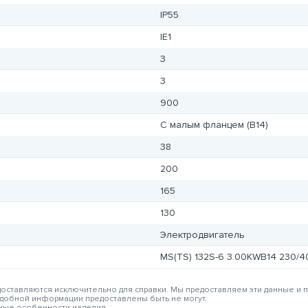
IP55
IE1
3
3
900
С малым фланцем (B14)
38
200
165
130
Электродвигатель
MS(TS) 132S-6 3.00KWB14 230/
едоставляются исключительно для справки. Мы предоставляем эти данные и
одобной информации предоставлены быть не могут.
вные особенности изделия.