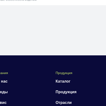
пания
Продукция
 нас
Каталог
енды
Продукция
вис
Отрасли