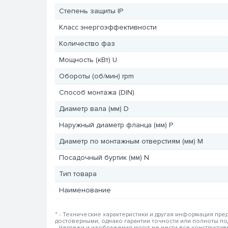
Степень защиты IP
Класс энергоэффективности
Количество фаз
Мощность (кВт) U
Обороты (об/мин) rpm
Способ монтажа (DIN)
Диаметр вала (мм) D
Наружный диаметр фланца (мм) P
Диаметр по монтажным отверстиям (мм) M
Посадочный буртик (мм) N
Тип товара
Наименование
* - Технические характеристики и другая информация пр
достоверными, однако гарантии точности или полноты п
- Чертежи и изображения могут не нести все конструкти