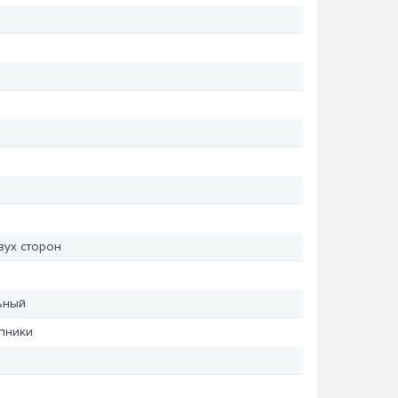
вух сторон
ьный
пники