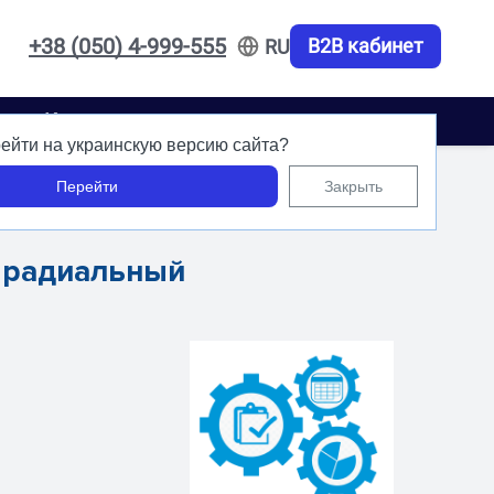
+38 (050) 4-999-555
B2B кабинет
RU
акты
Карьера
ейти на украинскую версию сайта?
Перейти
Закрыть
 радиальный