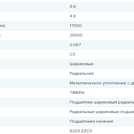
9,6
4,8
ин)
17000
)
25000
0,067
C3
Шариковые
Радиальная
Металлическое уплотнение с д
TIMKEN
Подшипник шариковый радиал
Радиальные шариковые подши
Подшипники качения
6203 ZZC3