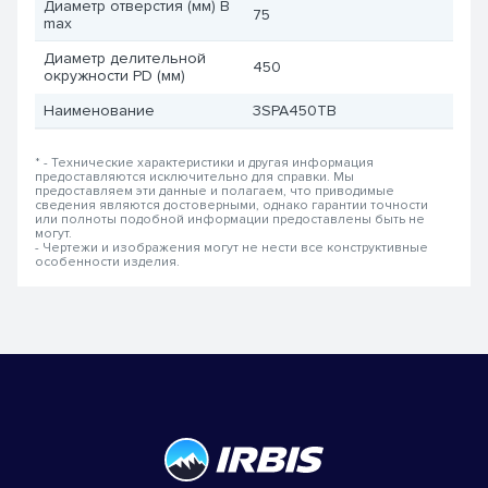
Диаметр отверстия (мм) B
75
max
Диаметр делительной
450
окружности PD (мм)
Наименование
3SPA450TB
* - Технические характеристики и другая информация
предоставляются исключительно для справки. Мы
предоставляем эти данные и полагаем, что приводимые
сведения являются достоверными, однако гарантии точности
или полноты подобной информации предоставлены быть не
могут.
- Чертежи и изображения могут не нести все конструктивные
особенности изделия.